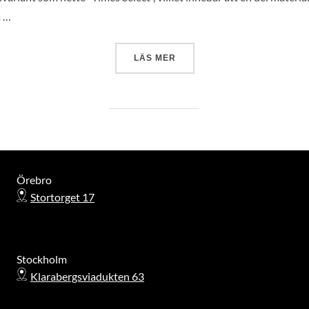
a …
”KVINNAN JAG TRÄFFADE PÅ
LÄS MER
Örebro
Stortorget 17
Stockholm
Klarabergsviadukten 63