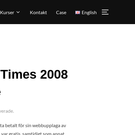
Kurser
Kontakt
Case
English
SLÅ PÅ/AV
 Times 2008
e
verade.
 ta betalt för sin webbupplaga av
 var gratis, samtidigt som annat