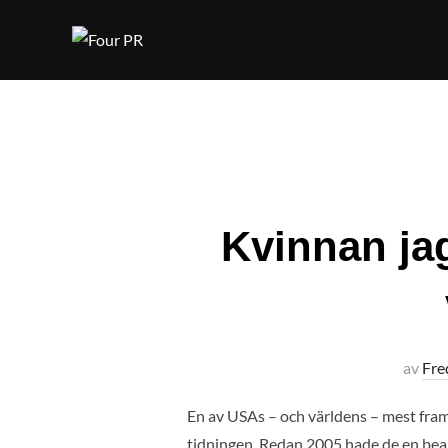
Hoppa
till
innehåll
Kvinnan ja
av
Fre
En av USAs – och världens – mest framg
tidningen. Redan 2005 hade de en bealv