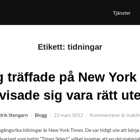
Tjänster
Etikett:
tidningar
g träffade på New York
visade sig vara rätt ut
Publicerat
drik Stengarn
Blogg
21 mars 2012
Kommentarer är inakti
den
ångsrika tidningar är New York Times. De var tidigt ute att börja
ariant som hette ”Times Select”, vilket innebar att en del material