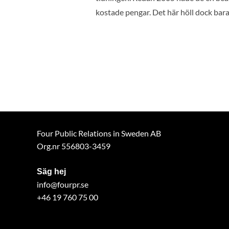
kostade pengar. Det här höll dock bar
Four Public Relations in Sweden AB
Org.nr 556803-3459
Säg hej
info@fourpr.se
+46 19 760 75 00