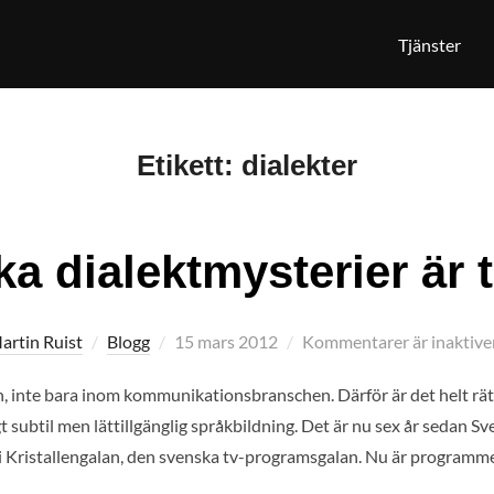
Tjänster
Etikett:
dialekter
a dialektmysterier är t
Publicerat
artin Ruist
Blogg
15 mars 2012
Kommentarer är inaktive
den
ken, inte bara inom kommunikationsbranschen. Därför är det helt rät
subtil men lättillgänglig språkbildning. Det är nu sex år sedan Sv
 i Kristallengalan, den svenska tv-programsgalan. Nu är program