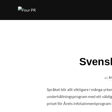
Hoppa
till
innehåll
Svensk
av
M
Språket blir allt viktigare i många yr
underhållningsprogram med ett väldigt 
priset för Årets infotainmentprogram