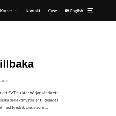
Kurser
Kontakt
Case
English
SLÅ PÅ/AV
illbaka
rade.
t att SVT nu åter börjar sända ett
enska dialektmysterier tilldelades
met med Fredrik Lindström …