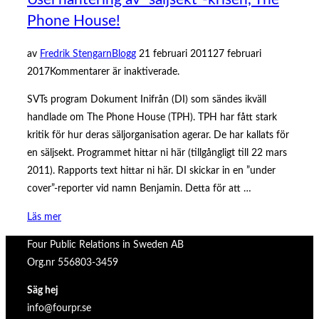
Phone House!
Publicerat
av
Fredrik Stengarn
Blogg
21 februari 2011
27 februari
den
2017
Kommentarer är inaktiverade.
SVTs program Dokument Inifrån (DI) som sändes ikväll
handlade om The Phone House (TPH). TPH har fått stark
kritik för hur deras säljorganisation agerar. De har kallats för
en säljsekt. Programmet hittar ni här (tillgångligt till 22 mars
2011). Rapports text hittar ni här. DI skickar in en ”under
cover”-reporter vid namn Benjamin. Detta för att …
”Usel
Läs mer
hantering
Four Public Relations in Sweden AB
av
Org.nr 556803-3459
”säljsekt”-
krisen,
Säg hej
The
info@fourpr.se