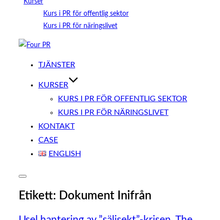
Kurser
Kurs i PR för offentlig sektor
Kurs i PR för näringslivet
Hoppa
till
TJÄNSTER
innehåll
KURSER
KURS I PR FÖR OFFENTLIG SEKTOR
KURS I PR FÖR NÄRINGSLIVET
KONTAKT
CASE
ENGLISH
Slå
på/av
Etikett:
Dokument Inifrån
sidopanel
och
navigation
Usel hantering av ”säljsekt”-krisen, The