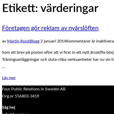
på/av
Etikett:
värderingar
sidopanel
och
navigation
Företagen gör reklam av nyårslöften
Publicerat
av
Martin Ruist
Blogg
2 januari 2014
Kommentarer är inaktivera
den
Som ett brev på posten efter att vi firat in ett nytt årsskifte 
Träningsanläggningar och sluta-röka-verksamheter har nu sin hö
…
”Företagen
Läs mer
gör
Four Public Relations in Sweden AB
reklam
Org.nr 556803-3459
av
nyårslöften”
Säg hej