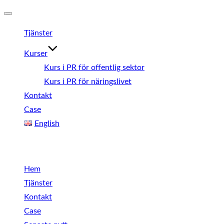
Slå
Tjänster
på/av
navigering
Kurser
Kurs i PR för offentlig sektor
Kurs i PR för näringslivet
Kontakt
Case
English
Meny
Hem
Tjänster
Kontakt
Case