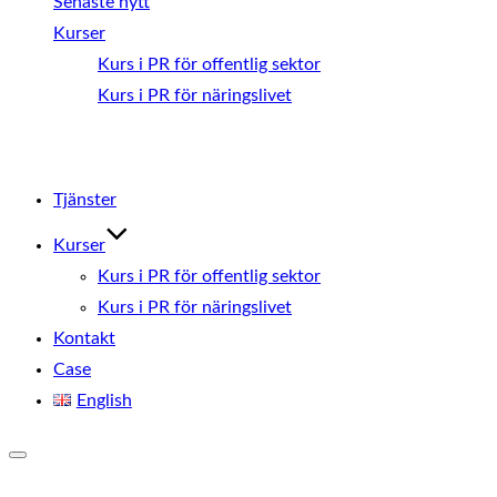
Senaste nytt
Kurser
Kurs i PR för offentlig sektor
Kurs i PR för näringslivet
Hoppa
till
Tjänster
innehåll
Kurser
Kurs i PR för offentlig sektor
Kurs i PR för näringslivet
Kontakt
Case
English
Slå