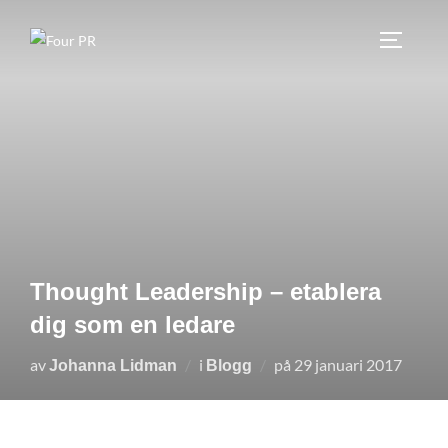
Hoppa
till
SLÅ PÅ
innehåll
Thought Leadership – etablera
dig som en ledare
Publicerat
av
i
på
29 januari 2017
Johanna Lidman
Blogg
den