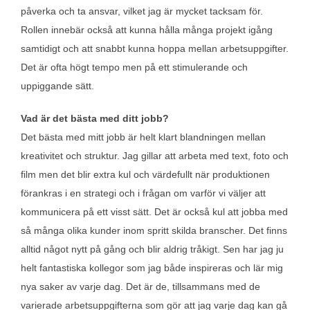
påverka och ta ansvar, vilket jag är mycket tacksam för.
Rollen innebär också att kunna hålla många projekt igång
samtidigt och att snabbt kunna hoppa mellan arbetsuppgifter.
Det är ofta högt tempo men på ett stimulerande och
uppiggande sätt.
Vad är det bästa med ditt jobb?
Det bästa med mitt jobb är helt klart blandningen mellan
kreativitet och struktur. Jag gillar att arbeta med text, foto och
film men det blir extra kul och värdefullt när produktionen
förankras i en strategi och i frågan om varför vi väljer att
kommunicera på ett visst sätt. Det är också kul att jobba med
så många olika kunder inom spritt skilda branscher. Det finns
alltid något nytt på gång och blir aldrig tråkigt. Sen har jag ju
helt fantastiska kollegor som jag både inspireras och lär mig
nya saker av varje dag. Det är de, tillsammans med de
varierade arbetsuppgifterna som gör att jag varje dag kan gå