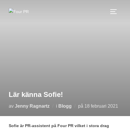
Hoppa
till
SLÅ PÅ
innehåll
Lär känna Sofie!
Publicerat
av
Jenny Ragnartz
i
Blogg
på
18 februari 2021
den
Sofie är PR-assistent på Four PR vilket i stora drag