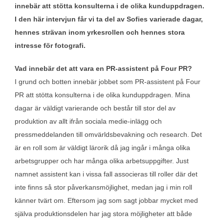
innebär att stötta konsulterna i de olika kunduppdragen.
I den här intervjun får vi ta del av Sofies varierade dagar,
hennes strävan inom yrkesrollen och hennes stora
intresse för fotografi.
Vad innebär det att vara en PR-assistent på Four PR?
I grund och botten innebär jobbet som PR-assistent på Four
PR att stötta konsulterna i de olika kunduppdragen. Mina
dagar är väldigt varierande och består till stor del av
produktion av allt ifrån sociala medie-inlägg och
pressmeddelanden till omvärldsbevakning och research. Det
är en roll som är väldigt lärorik då jag ingår i många olika
arbetsgrupper och har många olika arbetsuppgifter. Just
namnet assistent kan i vissa fall associeras till roller där det
inte finns så stor påverkansmöjlighet, medan jag i min roll
känner tvärt om. Eftersom jag som sagt jobbar mycket med
själva produktionsdelen har jag stora möjligheter att både