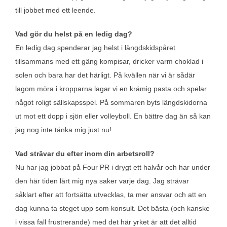
till jobbet med ett leende.
Vad gör du helst på en ledig dag?
En ledig dag spenderar jag helst i längdskidspåret
tillsammans med ett gäng kompisar, dricker varm choklad i
solen och bara har det härligt. På kvällen när vi är sådär
lagom möra i kropparna lagar vi en krämig pasta och spelar
något roligt sällskapsspel. På sommaren byts längdskidorna
ut mot ett dopp i sjön eller volleyboll. En bättre dag än så kan
jag nog inte tänka mig just nu!
Vad strävar du efter inom din arbetsroll?
Nu har jag jobbat på Four PR i drygt ett halvår och har under
den här tiden lärt mig nya saker varje dag. Jag strävar
såklart efter att fortsätta utvecklas, ta mer ansvar och att en
dag kunna ta steget upp som konsult. Det bästa (och kanske
i vissa fall frustrerande) med det här yrket är att det alltid